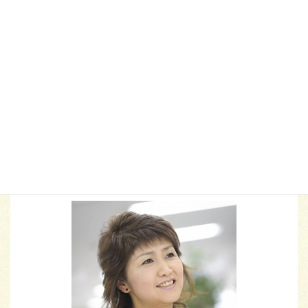
信頼関係
傾聴
働き方改革
大阪
子育て
子育ての悩み
学び
心理学
応援
新居浜市
映画
松山市
研修
管理職と部下
職場の悩み
脳トレ
脳科学
自信
自己成長
自己肯定感
西条市
親子の絆
親子コミュニケーション
部下育成
ハートスマイルプロデューサー
福本 由美