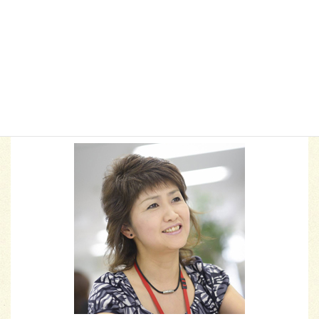
脳トレ
脳科学
自信
自己成長
自己肯定感
西条市
親子の絆
親子コミュニケーション
部下育成
ハートスマイルプロデューサー
福本 由美