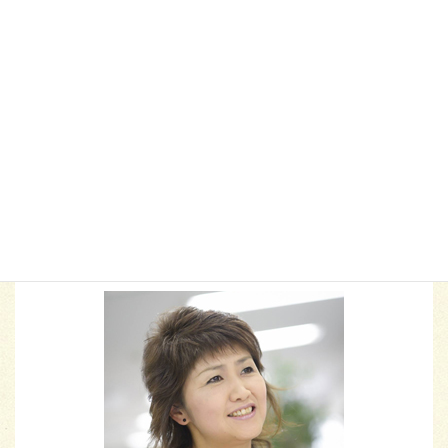
信頼関係
傾聴
働き方改革
大阪
子育て
子育ての悩み
学び
心理学
応援
新居浜市
映画
松山市
研修
管理職と部下
職場の悩み
脳トレ
脳科学
自信
自己成長
自己肯定感
西条市
親子の絆
親子コミュニケーション
部下育成
ハートスマイルプロデューサー
福本 由美