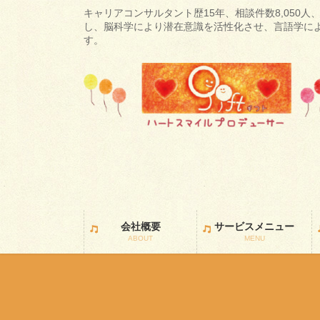
コ
ナ
キャリアコンサルタント歴15年、相談件数8,050人、
ン
ビ
し、脳科学により潜在意識を活性化させ、言語学に
す。
テ
ゲ
ン
ー
ツ
シ
に
ョ
移
ン
動
に
移
動
会社概要
サービスメニュー
ABOUT
MENU