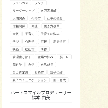
ラスベガス
ランチ
リーダーシップ
久万高原町
人間関係
今治市
仕事の悩み
信頼関係
傾聴
働き方改革
大阪
子育て
子育ての悩み
学び
心理学
応援
新居浜市
映画
松山市
研修
管理職と部下
職場の悩み
脳トレ
脳科学
自信
自己成長
自己肯定感
西条市
親子の絆
親子コミュニケーション
部下育成
ハートスマイルプロデューサー
福本 由美