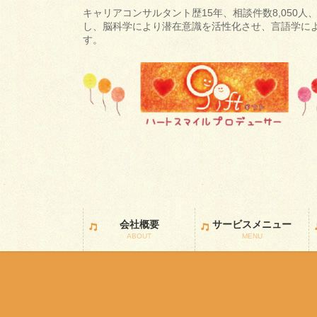
コ
ナ
キャリアコンサルタント歴15年、相談件数8,050人、
ン
ビ
し、脳科学により潜在意識を活性化させ、言語学に
す。
テ
ゲ
ン
ー
ツ
シ
に
ョ
移
ン
動
に
移
動
会社概要
サービスメニュー
ABOUT
MENU