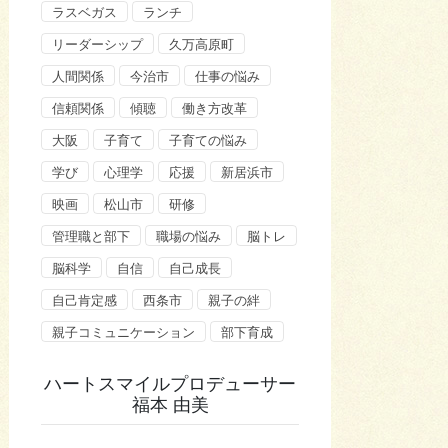
ラスベガス
ランチ
リーダーシップ
久万高原町
人間関係
今治市
仕事の悩み
信頼関係
傾聴
働き方改革
大阪
子育て
子育ての悩み
学び
心理学
応援
新居浜市
映画
松山市
研修
管理職と部下
職場の悩み
脳トレ
脳科学
自信
自己成長
自己肯定感
西条市
親子の絆
親子コミュニケーション
部下育成
ハートスマイルプロデューサー
福本 由美