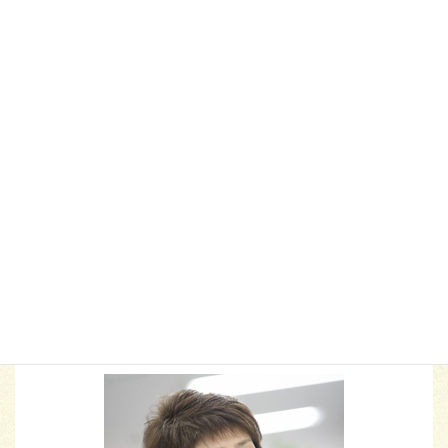
マラソン
ラスベガス
ランチ
リーダーシップ
久万高原町
人間関係
今治市
仕事の悩み
信頼関係
傾聴
働き方改革
大阪
子育て
子育ての悩み
学び
心理学
応援
新居浜市
映画
松山市
研修
管理職と部下
職場の悩み
脳トレ
脳科学
自信
自己成長
自己肯定感
西条市
親子の絆
親子コミュニケーション
部下育成
ハートスマイルプロデューサー
福本 由美