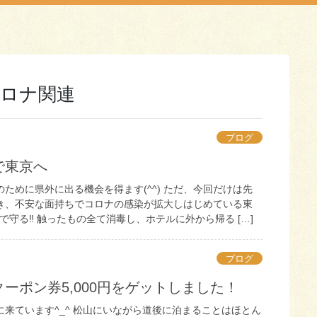
ロナ関連
ブログ
で東京へ
ために県外に出る機会を得ます(^^) ただ、今回だけは先
き、不安な面持ちでコロナの感染が拡大しはじめている東
守る‼︎ 触ったもの全て消毒し、ホテルに外から帰る […]
ブログ
ーポン券5,000円をゲットしました！
来ています^_^ 松山にいながら道後に泊まることはほとん