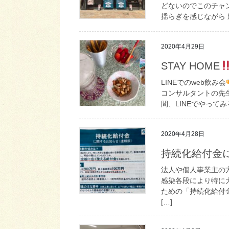
どないのでこのチャン
揺らぎを感じながら 
2020年4月29日
STAY HOME
LINEでのweb飲み会
コンサルタントの先
間、LINEでやって
2020年4月28日
持続化給付金
法人や個人事業主の
感染各段により特に
ための「持続化給付金
[…]