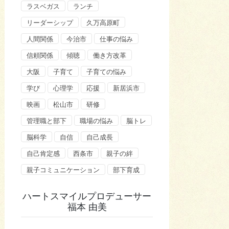
ラスベガス
ランチ
リーダーシップ
久万高原町
人間関係
今治市
仕事の悩み
信頼関係
傾聴
働き方改革
大阪
子育て
子育ての悩み
学び
心理学
応援
新居浜市
映画
松山市
研修
管理職と部下
職場の悩み
脳トレ
脳科学
自信
自己成長
自己肯定感
西条市
親子の絆
親子コミュニケーション
部下育成
ハートスマイルプロデューサー
福本 由美