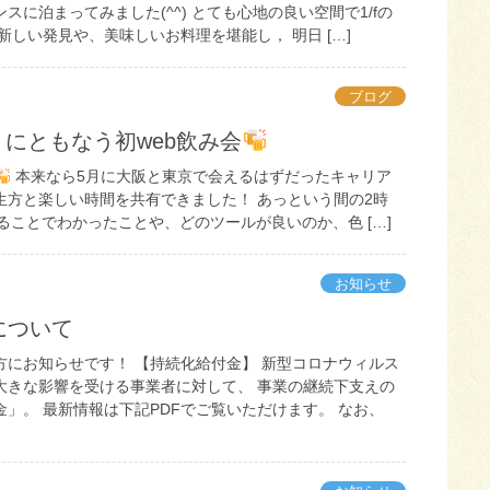
スに泊まってみました(^^) とても心地の良い空間で1/fの
新しい発見や、美味しいお料理を堪能し， 明日 […]
ブログ
にともなう初web飲み会
本来なら5月に大阪と東京で会えるはずだったキャリア
生方と楽しい時間を共有できました！ あっという間の2時
みることでわかったことや、どのツールが良いのか、色 […]
お知らせ
について
方にお知らせです！ 【持続化給付金】 新型コロナウィルス
大きな影響を受ける事業者に対して、 事業の継続下支えの
」。 最新情報は下記PDFでご覧いただけます。 なお、