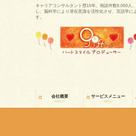
コ
ナ
キャリアコンサルタント歴15年、相談件数8,050人、
ン
ビ
し、脳科学により潜在意識を活性化させ、言語学に
す。
テ
ゲ
ン
ー
ツ
シ
に
ョ
移
ン
動
に
移
動
会社概要
サービスメニュー
ABOUT
MENU