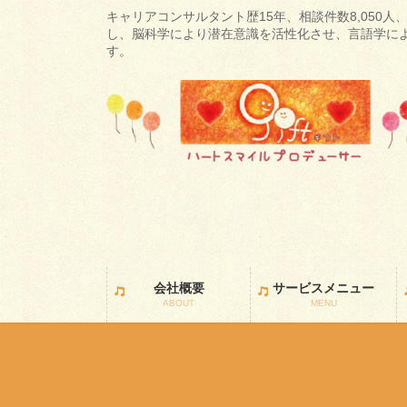
コ
ナ
キャリアコンサルタント歴15年、相談件数8,050人、
ン
ビ
し、脳科学により潜在意識を活性化させ、言語学に
す。
テ
ゲ
ン
ー
ツ
シ
に
ョ
移
ン
動
に
移
動
会社概要
サービスメニュー
ABOUT
MENU