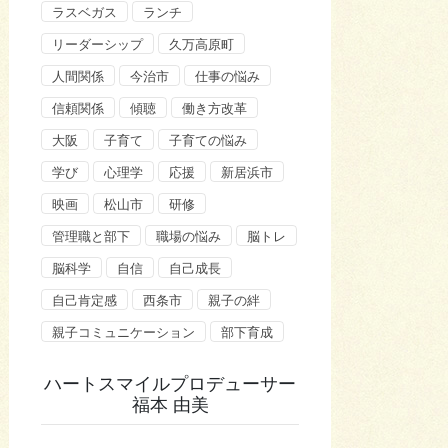
ラスベガス
ランチ
リーダーシップ
久万高原町
人間関係
今治市
仕事の悩み
信頼関係
傾聴
働き方改革
大阪
子育て
子育ての悩み
学び
心理学
応援
新居浜市
映画
松山市
研修
管理職と部下
職場の悩み
脳トレ
脳科学
自信
自己成長
自己肯定感
西条市
親子の絆
親子コミュニケーション
部下育成
ハートスマイルプロデューサー
福本 由美